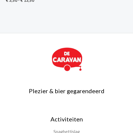
€
3,50
-
€
13,50
Plezier & bier gegarendeerd
Activiteiten
Spaghettislag